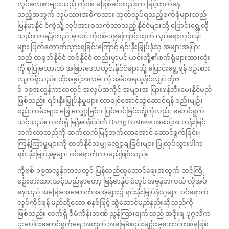
လုပ်ခလစာများသည် ကိုဗစ် မဖြစ်ခင်တည်းက မြင့်တက်နေ
သည့်အတွက် လုပ်သားအဓိကထား ထုတ်လုပ်ရသည့်စက်ရုံများသည်
မြန်မာနိုင် ငံကဲ့သို့ လုပ်အားခသက်သာသည့် နိုင်ငံများသို့ ပြောင်းရွှေ့လို
သည်။ တချိန်တည်းမှာပင် ကိုဗစ်-၁၉ကြောင့် ထုတ် လုပ်ရေးလုပ်ငန်း
များ ပြတ်တောက်သွားရခြင်းကြောင့် ရင်းနှီးမြှုပ်နှံသူ အများအပြား
သည် တရုတ်နိုင်ငံ တစ်နိုင်ငံ တည်းမှာပင် ယင်းတို့၏စက်ရုံများအားလုံး
ကို စုပြုံမထားဘဲ အခြားဒေသတွင်းနိုင်ငံများသို့ ပြောင်းရွှေ့ရန် စဉ်းစား
လျက်ရှိသည်။ ထိုအခွင့်အလမ်းကို အမိအရယူနိုင်လျှင် ကိုဗ
စ်-၁၉အလွန်ကာလတွင် အလုပ်အကိုင် အများအ ပြားဖန်တီးပေးနိုင်မည်
ဖြစ်သည်။ ရင်းနှီးမြှုပ်နှံမှုများ လာချင်အောင်ဆွဲဆောင်ရန် စည်းမျဉ်း
စည်းကမ်းများ ဖြေ လျှော့ခြင်း၊ ပြင်ဆင်ခြင်းတို့ကိုလည်း ဆောင်ရွက်
သင့်သည်။ လက်ရှိ မြန်မာနိုင်ငံ၏ Doing Business အဆင့်အ တန်းမြင့်
တက်လာသည်ကို ဆက်လက်မြင့်တက်လာအောင် ဆောင်ရွက်ခြင်း၊
ကြန့်ကြာမှုများကို တတ်နိုင်သမျှ လျှော့ချခြင်းများ ပြုလုပ်သွားပါက
ရင်းနှီးမြှုပ်နှံမှုများ ဝင်ရောက်လာမည်ဖြစ်သည်။
ကိုဗစ်-၁၉အလွန်ကာလတွင် ပြန်လည်ထူထောင်ရေးအတွက် တင်ကြို
စဉ်းစားထားသင့်သည်မှာတော့ မြန်မာနိုင် ငံတွင် အမှန်တကယ် လိုအပ်
နေသည့် အခြေခံအဆောက်အအုံများ၌ ရင်းနှီးမြှုပ်နှံသူများ ဝင်ရောက်
လုပ်ကိုင်ရန် မည်သို့သော စနစ်ဖြင့် ဆွဲဆောင်မည်နည်းဆိုသည်ကို
ဖြစ်သည်။ လက်ရှိ စီမံကိန်းဘဏ် ညွှန်ကြားချက်သည် အစိုးရ-ပုဂ္ဂလိက
ပူးပေါင်းဆောင်ရွက်ရေးအတွက် အခြေခံစည်းမျဉ်းမူဘောင်တစ်ခုဖြစ်