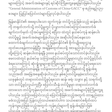
များကြောင့် အခက်အခဲများနှင့် ရင်ဆိုင်ကြုံတွေ့နေရခြင်းဖြစ်ပါသည်။
“General Administration of Customs of China-GACC” မှ စည်းမျဉ်းဉပ
ဒေများ ပြုပြင်ပြောင်းလဲများပြုလုပ်ခဲ့ပါသည်။
မြန်မာနိုင်ငံ၏ အရေးပါသော ထွက်ကုန်၊ တင်ပို့ကုန် ဖြစ်သည့် ဆန်စပါး
ကို တရုတ်ဘက်သို့ တင်ပို့မှုတွင် ပိုးမွှားကင်းစင်ကြောင်းထောက်ခံ
ချက်လက်မှတ် လိုအပ်မှုကြောင့် ဧပြီလ ထဲတွင် နယ်စပ်ကုန် ဆန်စပါး
တင်ပို့မှု၌ အခက်အခဲများရှိခဲ့ပါသည်။ အဆိုပါလိုအပ်နေသော
ထောက်ခံချက်လက်မှတ်သည် မြန်မာနိုင်ငံ၏ စိုက်ပျိုးရေးဌာန
ထုတ်ပေးရန်တာဝန်ရှိပြီး အချိန်မီထုတ်ပေးဖို့ အားနည်းခဲ့ပါသည်။
ထို့ကြောင့် ဆန်စပါးတန်ချိန် ၃၀၀၀ နယ်စပ်တွင်သောင်တင်ခဲ့ပါသည်။
မေလထဲတွင် နယ်စပ်မှ သကြားပြောင်းတင်ပို့မှုမှာလည်း တင်ပို့ခွင့်ပိတ်
ခံရသောကြောင့် ဆုံးရှုံးမှုများစွာကြုံတွေ့ရပါသည်။ တင်ပို့ခွင့်မရသော
သကြားပြောင်းတန်ချိန် ၁သိန်းလောက်ကို ရွှေလီမြစ်ထဲသို့ စွန့်ပစ်ရ
သည်အထိ အခြေအနေဆိုးခဲ့ပါသည်။ နှစ်စဉ်တင်ပို့နေခဲ့သော်လည်း
ယခုနှစ်တွင် တရားဝင်တင်ပို့ခွင့်ရသော ဆန်၊ ဖရဲ၊ သခွား နှင့် သရက်တို့
သာ တင်ပို့ခွင့်လွယ်ကူပြီး ပြောင်းသီးနှံ တင်ပို့မှုမှာ တရားဝင်လက်ခံ
ထားသော တင်ပို့ကုန်မဟုတ်သောကြောင့် အခက်အခဲများပိုမိုကြုံတွေ့ရ
ပါသည်။ သကြားပြောင်းသည် ပြောင်းစိုဖြစ်သည့်အတွက် တာရှည်ထား
မခံသည့်အပြင် ပြန်လည်သယ်ဆောင်ပါက သယ်‌ဆောင်စရိတ်ထပ်
ကုန်ကျမည်ဖြစ်သည့်အတွက် ကုန်စည်များကို စွန့်ပစ်ရခြင်းဖြစ်
ပါသည်။ သကြားပြောင်းအဓိကစိုက်ပျိုးသော ရှမ်းရွာများရှိတောင်သူ