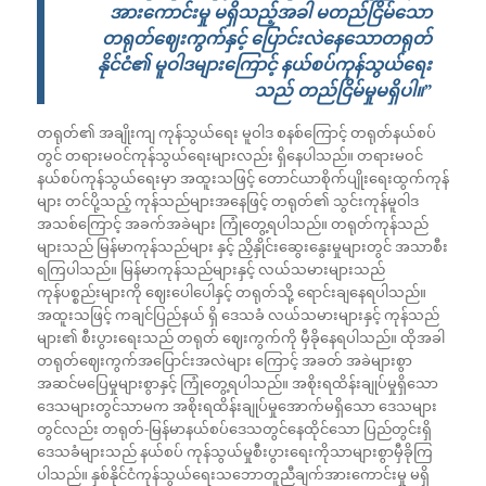
အားကောင်းမှု မရှိသည့်အခါ မတည်ငြိမ်သော
တရုတ်ဈေးကွက်နှင့် ပြောင်းလဲနေသောတရုတ်
နိုင်ငံ၏ မူဝါဒများကြောင့် နယ်စပ်ကုန်သွယ်ရေး
သည် တည်ငြိမ်မှုမရှိပါ။”
တရုတ်၏ အချိုးကျ ကုန်သွယ်ရေး မူဝါဒ စနစ်ကြောင့် တရုတ်နယ်စပ်
တွင် တရားမဝင်ကုန်သွယ်ရေးများလည်း ရှိနေပါသည်။ တရားမဝင်
နယ်စပ်ကုန်သွယ်ရေးမှာ အထူးသဖြင့် တောင်ယာစိုက်ပျိုးရေးထွက်ကုန်
များ တင်ပို့သည့် ကုန်သည်များအနေဖြင့် တရုတ်၏ သွင်းကုန်မူဝါဒ
အသစ်ကြောင့် အခက်အခဲများ ကြုံတွေ့ရပါသည်။ တရုတ်ကုန်သည်
များသည် မြန်မာကုန်သည်များ နှင့် ညှိနှိုင်းဆွေးနွေးမှုများတွင် အသာစီး
ရကြပါသည်။ မြန်မာကုန်သည်များနှင့် လယ်သမားများသည်
ကုန်ပစ္စည်းများကို ဈေးပေါပေါနှင့် တရုတ်သို့ ရောင်းချနေရပါသည်။
အထူးသဖြင့် ကချင်ပြည်နယ် ရှိ ဒေသခံ လယ်သမားများနှင့် ကုန်သည်
များ၏ စီးပွားရေးသည် တရုတ် ဈေးကွက်ကို မှီခိုနေရပါသည်။ ထိုအခါ
တရုတ်ဈေးကွက်အပြောင်းအလဲများ ကြောင့် အခတ် အခဲများစွာ
အဆင်မပြေမှုများစွာနှင့် ကြုံတွေ့ရပါသည်။ အစိုးရထိန်းချုပ်မှုရှိသော
ဒေသများတွင်သာမက အစိုးရထိန်းချုပ်မှုအောက်မရှိသော ဒေသများ
တွင်လည်း တရုတ်-မြန်မာနယ်စပ်ဒေသတွင်နေထိုင်သော ‌ပြည်တွင်းရှိ
ဒေသခံများသည် နယ်စပ် ကုန်သွယ်မှုစီးပွားရေးကိုသာများစွာမှီခိုကြ
ပါသည်။ နှစ်နိုင်ငံကုန်သွယ်ရေးသဘောတူညီချက်အားကောင်းမှု မရှိ