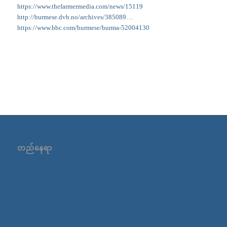
https://www.thefarmermedia.com/news/15119
http://burmese.dvb.no/archives/385089…
https://www.bbc.com/burmese/burma-52004130
တည်နေရာ