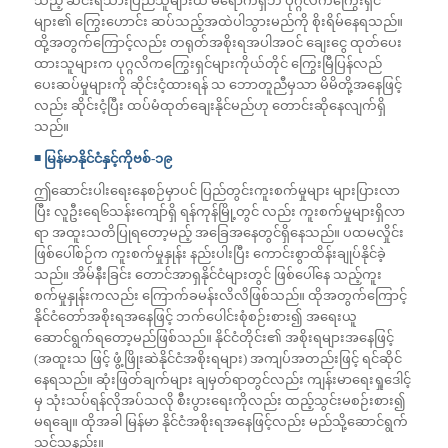
သည့် ဆင်းရဲသားပြည်သူများထံ မရောက်ရှိဘဲ ပုဂ္ဂလိကကြွေးရှင်
များ၏ ကြွေးဟောင်း ဆပ်သည့်အထဲပါသွားမည်ကို စိုးရိမ်နေရသည်။
ထို့အတွက်ကြောင့်လည်း တရုတ်အစိုးရအပါအဝင် ချေးငွေ ထုတ်ပေး
ထားသူများက ပုဂ္ဂလိကကြွေးရှင်များကိုယ်တိုင် ကြွေးမြီပြန်လည်
ပေးဆပ်မှုများကို ဆိုင်းငံ့ထားရန် သ ဘောတူညီမှသာ မိမိတို့အနေဖြင့်
လည်း ဆိုင်းငံ့ပြီး ထပ်မံထုတ်ချေးနိုင်မည်ဟု တောင်းဆိုနေလျက်ရှိ
သည်။
◾️ မြန်မာနိုင်ငံနှင့်ကိုဗစ်-၁၉
ဤဆောင်းပါးရေးနေစဉ်မှာပင် ပြည်တွင်းကူးစက်မှုများ များပြားလာ
ပြီး လူဦးရေ၆သန်းကျော်ရှိ ရန်ကုန်မြို့တွင် လည်း ကူးစက်မှုများရှိလာ
ရာ အထူးသတိပြုရတော့မည့် အခြေအနေတွင်ရှိနေသည်။ ပထမလှိုင်း
ဖြစ်ပေါ်စဉ်က ကူးစက်မှုနှုန်း နည်းပါးပြီး ကောင်းစွာထိန်းချုပ်နိုင်ခဲ့
သည်။ အိမ်နီးခြင်း တောင်အာရှနိုင်ငံများတွင် ဖြစ်ပေါ်နေ သည့်ကူး
စက်မှုနှုန်းကလည်း ကြောက်ခမန်းလိလိဖြစ်သည်။ ထိုအတွက်ကြောင့်
နိုင်ငံတော်အစိုးရအနေဖြင့် ဘက်ပေါင်းစုံစဉ်းစား၍ အရေးယူ
ဆောင်ရွက်ရတော့မည်ဖြစ်သည်။ နိုင်ငံတိုင်း၏ အစိုးရများအနေဖြင့်
(အထူးသ ဖြင့် ဖွံ့ဖြိုးဆဲနိုင်ငံအစိုးရများ) အကျပ်အတည်းဖြင့် ရင်ဆိုင်
နေရသည်။ ဆုံးဖြတ်ချက်များ ချမှတ်ရာတွင်လည်း ကျန်းမာရေးရှုဒေါင့်
မှ သုံးသပ်ရန်လိုအပ်သလို စီးပွားရေးကိုလည်း ထည့်သွင်းမစဉ်းစား၍
မရချေ။ ထိုအခါ မြန်မာ နိုင်ငံအစိုးရအနေဖြင့်လည်း မည်သို့ဆောင်ရွက်
သင့်သနည်း။