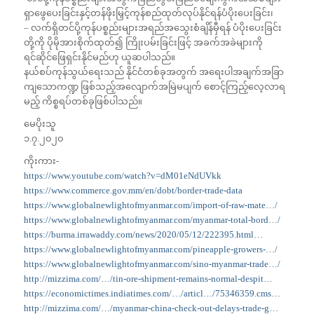
ရှာဖွေပေးခြင်းနှင့်တန်ဖိုးမြှင့်ကုန်စည်ထုတ်လုပ်နိုင်ရန်ပံပိုးပေးခြင်း၊
– လက်ရှိတင်ပို့ကုန်ပစ္စည်းများအရည်အသွေးစံချိန်မှီရန် ပံပိုးပေးခြင်း
တို့ကို ပိုမိုအားစိုက်ထုတ်၍ ကြိုးပမ်းခြင်းဖြင့် အခက်အခဲများကို
ရင်ဆိုင်ဖြေရှင်းနိုင်မည်ဟု ယူဆပါသည်။
နယ်စပ်ကုန်သွယ်ရေးသည် နိုင်ငံတစ်ခုအတွက် အရေးပါအချက်အခြာ
ကျသောကဏ္ဍ ဖြစ်သည့်အလျောက်အမြဲမပျက် စောင့်ကြည့်လေ့လာရ
မည့် ကိစ္စရပ်တစ်ခုဖြစ်ပါသည်။
မေပိုးသူ
၁.၇.၂၀၂၀
ကိုးကား-
https://www.youtube.com/watch?v=dM01eNdUVkk
https://www.commerce.gov.mm/en/dobt/border-trade-data
https://www.globalnewlightofmyanmar.com/import-of-raw-mate…/
https://www.globalnewlightofmyanmar.com/myanmar-total-bord…/
https://burma.irrawaddy.com/news/2020/05/12/222395.html…
https://www.globalnewlightofmyanmar.com/pineapple-growers-…/
https://www.globalnewlightofmyanmar.com/sino-myanmar-trade…/
http://mizzima.com/…/tin-ore-shipment-remains-normal-despit…
https://economictimes.indiatimes.com/…/articl…/75346359.cms…
http://mizzima.com/…/myanmar-china-check-out-delays-trade-g…