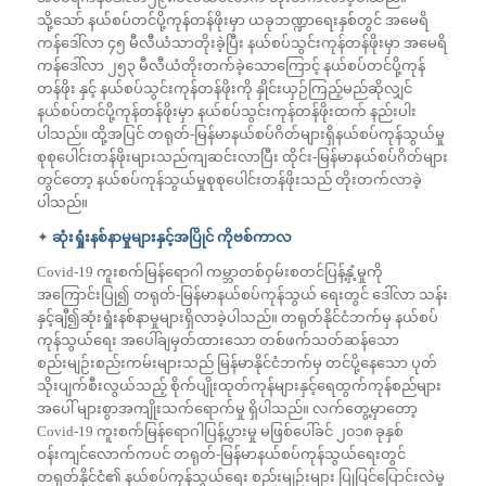
သို့သော် နယ်စပ်တင်ပို့ကုန်တန်ဖိုးမှာ ယခုဘဏ္ဍာရေးနှစ်တွင် အမေရိ
ကန်ဒေါ်လာ ၄၅ မီလီယံသာတိုးခဲ့ပြီး နယ်စပ်သွင်းကုန်တန်ဖိုးမှာ အမေရိ
ကန်ဒေါ်လာ ၂၅၃ မီလီယံတိုးတက်ခဲ့သောကြောင့် နယ်စပ်တင်ပို့ကုန်
တန်ဖိုး နှင့် နယ်စပ်သွင်းကုန်တန်ဖိုးကို နှိုင်းယှဉ်ကြည့်မည်ဆိုလျှင်
နယ်စပ်တင်ပို့ကုန်တန်ဖိုးမှာ နယ်စပ်သွင်းကုန်တန်ဖိုးထက် နည်းပါး
ပါသည်။ ထို့အပြင် တရုတ်-မြန်မာနယ်စပ်ဂိတ်များရှိနယ်စပ်ကုန်သွယ်မှု
စုစုပေါင်းတန်ဖိုးများသည်ကျဆင်းလာပြီး ထိုင်း-မြန်မာနယ်စပ်ဂိတ်များ
တွင်တော့ နယ်စပ်ကုန်သွယ်မှုစုစုပေါင်းတန်ဖိုးသည် တိုးတက်လာခဲ့
ပါသည်။
✦
ဆုံးရှုံးနစ်နာမှုများနှင့်အပြိုင် ကိုဗစ်ကာလ
Covid-19 ကူးစက်မြန်ရောဂါ ကမ္ဘာတစ်ဝှမ်းစတင်ပြန့်နှံ့မှုကို
အကြောင်းပြု၍ တရုတ်-မြန်မာနယ်စပ်ကုန်သွယ် ရေးတွင် ဒေါ်လာ သန်း
နှင့်ချီ၍ဆုံးရှုံးနစ်နာမှုများရှိလာခဲ့ပါသည်။ တရုတ်နိုင်ငံဘက်မှ နယ်စပ်
ကုန်သွယ်ရေး အပေါ်ချမှတ်ထားသော တစ်ဖက်သတ်ဆန်သော
စည်းမျဉ်းစည်းကမ်းများသည် မြန်မာနိုင်ငံဘက်မှ တင်ပို့နေသော ပုတ်
သိုးပျက်စီးလွယ်သည့် စိုက်ပျိုးထုတ်ကုန်များနှင့်ရေထွက်ကုန်စည်များ
အပေါ် များစွာအကျိုးသက်ရောက်မှု ရှိပါသည်။ လက်တွေ့မှာတော့
Covid-19 ကူးစက်မြန်ရောဂါပြန့်ပွားမှု မဖြစ်ပေါ်ခင် ၂၀၁၈ ခုနှစ်
ဝန်းကျင်လောက်ကပင် တရုတ်-မြန်မာနယ်စပ်ကုန်သွယ်ရေးတွင်
တရုတ်နိုင်ငံ၏ နယ်စပ်ကုန်သွယ်ရေး စည်းမျဉ်းများ ပြုပြင်ပြောင်းလဲမှု