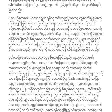
လိုက်ပါက အခြားမြို့များသို့ ကူးစက်ပျံ့နှံ့မှုကို ထိန်းချုပ်သွားနိုင်မည်
ဖြစ်သည်။
ပထမဦးစားပေး ဆောင်ရွက်ရန်လိုအပ်သည်မှာတော့ ကူးစက်မှုနှုန်းကို
ထိန်းချုပ်ခြင်းဖြစ်သည်။ စီးပွားရေးသက် ရောက်မှုကို ထည့်သွင်း
စဉ်းစားရန်လိုအပ်သော်လည်း ကျန်းမာရေးကို ပထမဦးစားပေး ထားရှိ
ရမည်ဖြစ်သည်။ ကူးစက်မှုနှုန်းကို ထိန်းချုပ်နိုင်သည့် တောင်ကိုရီးယား
လိုနိုင်ငံမျိုးတွင် စီးပွားရေးသက်ရောက်မှုက ကူးစက်မှုများ သည့်နိုင်ငံ
များထက် သက်သာကြောင်းကို တွေ့ရှိရသည်။ ထို့ကြောင့် နံပါတ်တစ်
ဦးစားပေးသည် ကူးစက်မှုကို အလျင်အမြန် ထိန်းချုပ်ရေးဖြစ်သည်။
ဒုတိယဦးစားပေးမှာတော့ လူမှုစီးပွားဖြစ်သည်။ ပညာရှင်များ၏
လေ့လာတွေ့ရှိချက်များအရ အောက်ခြေဝင်ငွေ နည်းပြည်သူများကို
အထောက်အပံ့ပေးသည့် အစီအစဉ်များသည် အထိရောက်ဆုံး
ဖြစ်သည်။ ပုံမှန်ဝင်ငွေရလမ်း မရှိသည့် ကျဘန်းအလုပ်သမားများသည့်
အာဖရိကနိုင်ငံများတွင် ငွေကြေးထောက်ပံ့မှု (cash transfer)နှင့် အခြား
လူမှုရေးထောက်ပံ့မှုများသည် အထိရောက်ဆုံးဟု လေ့လာသူများက
ဆိုသည်။ မြန်မာနိုင်ငံတွင်လည်း လက်ရှိ စီးပွားရေးကုစားမှု အစီအစဉ်
အောက် အကောင်အထည်ဖေါ်နေသည့် လူမှုထောက်ပံ့ရေး အစီအစဉ်
များ ကိုတိုးချဲ့ဆောင်ရွက်သင့်သည်။ ဥပမာ ဧပြီလတွင် ဝင်ငွေနည်း
မိသားစုများကို ပစ္စည်းထောက်ပံ့သည့် အစီအစဉ် မျိုး၊ ငွေ၂၀၀၀၀ကျပ်
ထောက်ပံ့သည့် အစီအစဉ်များကို ရန်ကုန်မြို့ရှိ ဝင်ငွေနည်းမိသားစုများ