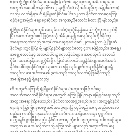
ဖ်)က ဖွံ့ဖြိုးဆဲနိုင်ငံများအနေဖြင့် ကိုဗစ်-၁၉ ကုစားမှုအစီအစဉ်များ
အတွက် အမေရိကန်ဒေါ်လာ ၂.၅ထွီလီယံ လိုအပ်မည်ဟု ခန့်မှန်းထားခဲ့
သည်။ လက်ရှိမှာပင် ဖွံ့ဖြိုးဆဲနိုင်ငံပေါင်း၁၂၀က နိုင်ငံတကာငွေကြေး
ရန်ပုံငွေအဖွဲ့ထံ ချေးငွေဆိုင်ရာ အကူအညီတောင်းခံထားပြီဖြစ်သည်။
ဖွံ့ဖြိုးဆဲနိုင်ငံများတွင် အလုပ်လက်မဲ့ရာခိုင်နှုန်းသည် တိုးပွားလျက်ရှိ
ပြီး အထက်တွင်ဖေါ်ပြခဲ့သလို အိမ်မှနေ၍ အလုပ်လုပ်ကိုင်နိုင်သူ
အရေအတွက်သည် အလုပ်သမားစုစုပေါင်း၏ ၂၀%ခန့်သာ ဖွံ့ဖြိုးဆဲ
နိုင်ငံများတွင်ရှိပြီး ဖွံ့ဖြိုးပြီးနိုင်ငံများတွင်တော့ ၄၀%ခန့်ရှိသည်။ အရှေ့၊
အရှေ့တောင်နှင့် အလယ်ပိုင်းဥရောပနိုင်ငံများ၊ အာရှတိုက် အလယ်
ပိုင်း၊ တောင်နှင့်အရှေ့ပိုင်းရှိ မြေထဲပင်လယ်ကွေ့နိုင်ငံများအပါအဝင်
နိုင်ငံပေါင်း၃၈နိုင်ငံတွင် သုတေသ နပြုလုပ်ချက်အရ ထိုနိုင်ငံများရှိ
အလုပ်သမားအင်အား၏ ၃၀%သည် အလုပ်လက်မဲ့ဖြစ်နိုင်သည့်
အခြေအနေ၌ ရှိနေသည်။
ထိုအတွက်ကြောင့် ဖွံ့ဖြိုးဆဲနိုင်ငံများ (အထူးသဖြင့် ဝင်ငွေ
အလယ်အလတ်ရှိနိုင်ငံများ)အတွက် ကြွေးမြီပြသနာ ဖြေရှင်းရေးသည်
အထူးအရေးကြီးနေသည်။ နိုင်ငံတကာအဖွဲ့အစည်းများ၊ အလှူရှင်နိုင်ငံ
များမှ ကြွေးမြီကုစားမှု အစီအစဉ်များပြုလုပ်မည် အကူအညီပေးအပ်
မည်ဟု ကတိပြုနေသော်လည်း အဓိကအဟန့်အတားမှာ ပုဂ္ဂလိက
ကြွေးရှင်များဖြစ်သည်။ နိုင်ငံတကာမှ ကိုဗစ်-၁၉ကုစားမှုအစီအစဉ်များ
အတွက် ပေးအပ်လိုက်သည့် ကြွေးသစ် များသည် အထူးလိုအပ်နေ