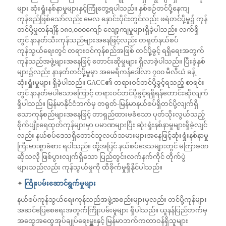
များ ဆုံးရှုံးနစ်နာမှုများနှင့်ကြုံတွေ့ရပါသည်။ နှစ်စဉ်တင်ပို့နေကျ
ကုန်စည်ဖြစ်သော်လည်း မေလ နှောင်းပိုင်းတွင်လည်း ဖရဲတင်ပို့မှု၌ ကုန်
တင်ပို့မှုတန်ချိန် ၁၈၀,၀၀၀ကျော် လျော့ကျမှုများရှိခဲ့ပါသည်။ လက်ရှိ
တွင် နာနတ်သီးကုန်သည်များအနေဖြင့်လည်း တရုတ်နယ်စပ်
ကုန်သွယ်ရေးတွင် တရားဝင်ကုန်စည်အဖြစ် တင်ပို့ခွင့် ရရှိရေးအတွက်
ကုန်သည်အဖွဲ့များအနေဖြင့် တောင်းဆိုမှုများ ရှိလာခဲ့ပါသည်။ ပြီးခဲ့နှစ်
များ၌လည်း နာနတ်တင်ပို့မှုမှာ အမေရိကန်ဒေါ်လာ ၇၀၀ မီလီယံ ခန့်
ဆုံးရှုံးမှုများ ရှိခဲ့ပါသည်။ GACC၏ တရားဝင်တင်ပို့ခွင့်ရသည့် စာရင်း
တွင် နာနတ်မပါသောကြောင့် တရားဝင်တင်ပို့ခွင့်ရရှိရန်တောင်းဆိုလျက်
ရှိပါသည်။ မြန်မာနိုင်ငံဘက်မှ တရုတ်-မြန်မာနယ်စပ်ရှိတင်ပို့လျက်ရှိ
သောကုန်စည်များအနေဖြင့် တာရှည်ထားမခံသော ပုတ်သိုးလွယ်သည့်
စိုက်ပျိုးရေထုတ်ကုန်များမှာ ပမာဏများပြီး ဆုံးရှုံးနစ်နာမှုများရှိခဲ့လျင်
လည်း နယ်စပ်‌ဒေသရှိတောင်သူလယ်သမားများအနေဖြင့်ဆုံးရှုံးနစ်နာမှု
ကြီးမားစွာခံစား ရပါသည်။ ထို့အပြင် နယ်စပ်ဒေသများတွင် မကြာခဏ
ဆိုသလို ဖြစ်ပွားလျက်ရှိသော ပြည်တွင်းလက်နက်ကိုင် တိုက်ပွဲ
များသည်လည်း ကုန်သွယ်မှုကို ထိခိုက်မှုရှိနိုင်ပါသည်။
✦
ကြိုးပမ်းဆောင်ရွက်မှုများ
နယ်စပ်ကုန်သွယ်ရေးကုန်သည်အဖွဲ့အစည်းများမှလည်း တင်ပို့ကုန်များ
အဆင်ပြေစေရေးအတွက်ကြိုးပမ်းမှုများ ရှိပါသည်။ ယူနန်ပြည်ဘက်မှ
အထွေအထွေအုပ်ချုပ်ရေးမှူးနှင့် မြန်မာဘက်ကတာဝန်ရှိသူများ