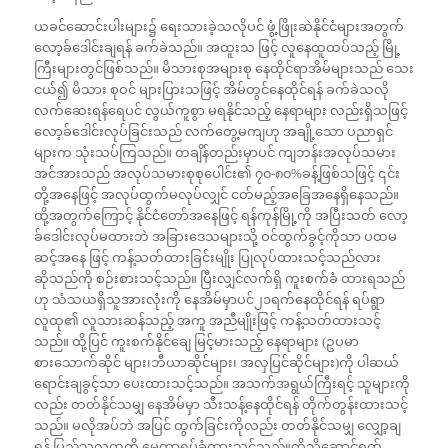
ယခင်ဆောင်းပါးများ၌ ရေးသားခဲ့သလိုပင် ဖွံ့ဖြိုးဆဲနိုင်ငံများအတွက်
လော့ခ်ဒေါင်းချရန် ခက်ခဲသည်။ အထူးသ ဖြင့် လူနေထူထပ်သည့် မြို့
ကြီးများတွင်ဖြစ်သည်။ မိသားစုအများစု နေထိုင်ရာအိမ်များသည် သေး
ငယ်၍ မိသား စုဝင် များပြားသဖြင့် အိမ်တွင်နေထိုင်ရန် ခက်ခဲသလို
လက်ဆေးရန်ရေပင် လွယ်ကူစွာ မရနိုင်သည့် နေရာများ လည်းရှိသဖြင့်
လော့ခ်ဒေါင်းလုပ်ခြင်းသည် လက်တွေ့မကျဟု အချို့သော ပညာရှင်
များက သုံးသပ်ကြသည်။ တချိန်တည်းမှာပင် ကျဘန်းအလုပ်သမား
အင်အားသည် အလုပ်သမားစုစုပေါင်း၏ ၇၀-၈၀%ခန့်ဖြစ်သဖြင့် ၎င်း
တို့အနေဖြင့် အလုပ်ထွက်မလုပ်လျှင် ငတ်မည့်အခြေအနေရှိနေသည်။
ထို့အတွက်ကြောင့် နိုင်ငံတော်အနေဖြင့် ရန်ကုန်မြို့ကို အပြီးသတ် လော့
ခ်ဒေါင်းလုပ်မထားဘဲ အခြားဒေသများသို့ ဝင်ထွက်ခွင့်ကိုသာ ပထမ
ဆင့်အနေ ဖြင့် ကန့်သတ်ထားခြင်းမျိုး ပြုလုပ်ထားသင့်သည်လား
ဆိုသည်ကို စဉ်းစားသင့်သည်။ ပြီးလျှင်လက်ရှိ ကူးစက်ခံ ထားရသည်
ဟု သံသယရှိသူအားလုံးကို နေအိမ်မှာပင်၂၁ရက်နေထိုင်ရန် ရပ်ရွာ
လူထု၏ လူသားဆန်သည့် အကူ အညီမျိုးဖြင့် ကန့်သတ်ထားသင့်
သည်။ ထို့ပြင် ကူးစက်နိုင်ချေ မြင့်မားသည့် နေရာများ (ဥပမာ
စားသောက်ဆိုင် များ၊ဘီယာဆိုင်များ၊ အလှပြင်ဆိုင်များ)ကို ပါဆယ်
ရောင်းချခွင့်သာ ပေးထားသင့်သည်။ အသက်အရွယ်ကြီးရင့် သူများကို
လည်း တတ်နိုင်သမျှ နေအိမ်မှာ သီးသန့်နေထိုင်ရန် တိုက်တွန်းထားသင့်
သည်။ မလိုအပ်ဘဲ အပြင် ထွက်ခြင်းကိုလည်း တတ်နိုင်သမျှ လျှော့ချ
ရန် ပြည်သူလူထုကို မေတ္တာရပ်ခံထားသင့်သည်။ထိုသို့ဆောင်ရွက်