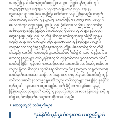
အနေဖြင့် နယ်စပ်ကုန်သွယ်ရေးပြဿများဖြေရှင်းရန်ကူမင်းတွင်
တွေ့ဆုံ၍ဆွေးနွေးမှုများပြုလုပ်ခဲ့တာရှိသလို စီးပွားရေးနှင့်
ကူးသန်း‌ရောင်းဝယ်ရေးဝန်ကြီး ဒေါက်တာသန်းမြင့်မှလည်း တရုတ်
သံအမတ်နှင့် နယ်စပ်ကုန်သွယ်မှု အဆင်ပြေ ချောမွေ့စေရေးအတွက်
မေလထဲတွင် ဆွေးနွေးမှုများ ပြုလုပ်ခဲ့ပါသေးသည်။ ပြည်ထောင်စု
အစိုးရအဖွဲ့နေဖြင့် ပြည်တွင်းကုန်သည်ကိုယ်စားလှယ်များနှင့်လည်း
ဆွေးနွေးမှုများပြုလုပ်လျက်ရှိပါသည်။ကုန်သွယ်ရေးဝန်ကြီးဌာနမှ
လည်း တရားဝင် တင်သွင်းခွင့်မရသေးသော ကုန်စည်များအတွက်
တရားဝင်တင်သွင်းခွင့်ရရှိရေးအတွက် ကြိုးပမ်းဆောင်ရွက်လျက်ရှိ
ပါသည်။ လက်ရှိကာလတွင် မူဆယ်နယ်စပ်ဂိတ်၌ ပဲ၊ သရက်နှင့်အခြား
သောကုန်စည်များ တင်ပို့ရန်အတွက် ကုန်တင်ကား ၅၀၀လောက် ဝင်ချီ
ထွက်ချီ ရှိပြီး ကုန်တင်ကားယာဉ်မောင်း အစားထိုးမောင်းနှင်မှုစနစ်များ
လည်း ရှိလာပါသည်။ ကိုဗစ်ရောဂါကာကွယ်ရန်အတွက် တရုတ်ဘက်မှ
သတ်မှတ်ထားသော ယာဉ်မောင်းများသာ တရုတ်နယ်စပ်ဘက်သို့ ကုန်
တင်ကားမောင်းနှင်လာခွင့်ရှိနေပါသည်။ ကုန်သည်များအနေဖြင့် နှစ်နိုင်ငံ
ကုန်သွယ် ရေးသဘောတူစာချုပ်များကို ပိုမိုကောင်းမွန်စေရေးနှင့်
မြန်မာကုန်သည်များ၏ တင်ပို့ကုန်လုပ်ငန်းများ အဆင်ပြေစေရန် အစိုးရ
ထံ၌ မျှော်လင့်ချက်များစွာထားရှိထားပါသည်။
✦
ယေဘုယျသုံးသပ်ချက်များ
“နှစ်နိုင်ငံကုန်သွယ်ရေးသဘောတူညီချက်