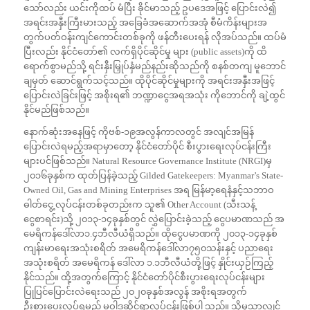
သော်လည်း ယင်းကိုထပ် မံပြီး ခိုင်မာသည့် ဥပဒေအဖြင့် ပြောင်းလဲ၍
အရင်းအနှီးကြီးမားသည့် အခြေခံအဆောက်အအုံ စီမံကိန်းများအ
တွက်ပတ်ဝန်းကျင်ကောင်းတစ်ခုကို ဖန်တီးပေးရန် လိုအပ်သည်။ ထပ်မံ
ပြီးလည်း နိုင်ငံတော်၏ လက်ရှိပိုင်ဆိုင်မှု များ (public assets)ကို ထိ
ရောက်စွာမည်သို့ ရင်းနှီးမြှုပ်နှံမည်နည်းဆိုသည်ကို စနစ်တကျ မူဘောင်
ချမှတ် ဆောင်ရွက်သင့်သည်။ ထိုပိုင်ဆိုင်မှုများကို အရင်းအနှီးအဖြင့်
ပြောင်းလဲခြင်းဖြင့် အစိုးရ၏ ဘဏ္ဍာငွေအရအသုံး ကိုဘောင်ကို ချဲ့ထွင်
နိုင်မည်ဖြစ်သည်။
နောက်ဆုံးအနေဖြင့် ကိုဗစ်-၁၉အလွန်ကာလတွင် အလျင်အမြန်
ပြောင်းလဲရမည့်အရာမှာတော့ နိုင်ငံတော်ပိုင် စီးပွားရေးလုပ်ငန်းကြီး
များပင်ဖြစ်သည်။ Natural Resource Governance Institute (NRGI)မှ
၂၀၁၆ခုနှစ်က ထုတ်ပြန်ခဲ့သည့် Gilded Gatekeepers: Myanmar’s State-
Owned Oil, Gas and Mining Enterprises အရ မြန်မာ့ရေနံနှင့်သဘာဝ
ဓါတ်ငွေ့ လုပ်ငန်းတစ်ခုတည်းက သူ၏ Other Account (သီးသန့်
ငွေစာရင်း)သို့ ၂၀၁၃-၁၄ခုနှစ်တွင် လွှဲပြောင်းခဲ့သည့် ငွေပမာဏသည် အ
မေရိကန်ဒေါ်လာ၁.၄ဘီလီယံရှိသည်။ ထိုငွေပမာဏကို ၂၀၁၃-၁၄ခုနှစ်
ကျန်းမာရေးအသုံးစရိတ် အမေရိကန်ဒေါ်လာ၇၅၀သန်းနှင့် ပညာရေး
အသုံးစရိတ် အမေရိကန် ဒေါ်လာ ၁.၁ဘီလီယံတို့ဖြင့် နှိုင်းယှဉ်ကြည့်
နိုင်သည်။ ထို့အတွက်ကြောင့် နိုင်ငံတော်ပိုင်စီးပွားရေးလုပ်ငန်းများ
ပြုပြင်ပြောင်းလဲရေးသည် ၂၀၂၀ခုနှစ်အလွန် အစိုးရအတွက်
ဦးစားပေးလုပ်ရမည့် မူဝါဒဆိုင်ရာလုပ်ငန်းဖြစ်ပါ သည်။ သို့မှသာလျှင်