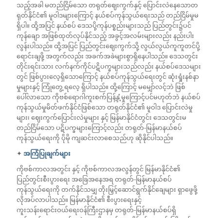
သည့်အခါ မတည်ငြိမ်သော တရုတ်ဈေးကွက်နှင့် ပြောင်းလဲနေသောတ
ရုတ်နိုင်ငံ၏ မူဝါဒများကြောင့် နယ်စပ်ကုန်သွယ်ရေးသည် တည်ငြိမ်မှုမ
ရှိပါ။ ထို့အပြင် နယ်စပ် ဒေသပို့ကုန်ပစ္စည်းများသည် ပြည်တွင်း၌ပင်
ကုန်ချော အဖြစ်ထုတ်လုပ်နိုင်သည့် အခွင့်အလမ်းများလည်း နည်းပါး
လွန်းပါသည်။ ထို့အပြင် ပြည်တွင်းဈေးကွက်သို့ လွယ်လွယ်ကူကူတင်ပို့
ရောင်းချဖို့ အတွက်လည်း အခက်အခဲများစွာရှိနေပါသည်။ ဒေသတွင်း
တိုင်းရင်းသား လက်နက်ကိုင်ပဋိပက္ခများသည်လည်း နယ်စပ်ဒေသများ
တွင် ဖြစ်ပွားလေ့ရှိသောကြောင့် နယ်စပ်ကုန်သွယ်ရေးတွင် ဆုံးရှုံးနစ်နာ
မှုများနှင့် ကြုံတွေ့ ရလေ့ ရှိပါသည်။ ထို့ကြောင့် မမျှော်လင့်ဘဲ ဖြစ်
ပေါ်လာသော ကိုဗစ်ရောဂါကူးစက်ပြန့်နှံ့မှုကြောင့်ပင်မဟုတ်ဘဲ နယ်စပ်
ကုန်သွယ်မှုမိတ်ဖက်နိုင်ငံဖြစ်သော တရုတ်နိုင်ငံ၏ မူဝါဒ ပြောင်းလဲမှု
များ၊ ဈေးကွက်ပြောင်းလဲမှုများ နှင့် မြန်မာနိုင်ငံတွင်း ဒေသတွင်းမ
တည်ငြိမ်သော ပဋိပက္ခများကြောင့်လည်း တရုတ်-မြန်မာနယ်စပ်
ကုန်သွယ်ရေးကို ပိုမို ကျဆင်းလာစေသည်ဟု ဆိုနိုင်ပါသည်။
✦
အကြံပြုချက်များ
ကိုဗစ်ကာလအတွင်း နှင့် ကိုဗစ်ကာလအလွန်တွင် မြန်မာနိုင်ငံ၏
ပြည်တွင်းစီးပွားရေး အခြေအနေအရ တရုတ်-မြန်မာနယ်စပ်
ကုန်သွယ်ရေးကို တက်နိုင်သမျှ တိုးမြှင့်ဆောင်ရွက်နိုင်ချေများ ရှာဖွေဖို့
လိုအပ်လာပါသည်။ မြန်မာနိုင်ငံ၏ စီးပွားရေးနှင့်
ကူးသန်းရောင်းဝယ်ရေးဝန်ကြီးဌာနမှ တရုတ်-မြန်မာနယ်စပ်ရှိ