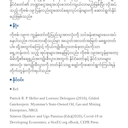
နိုင်ငံတော်၏ ဘဏ္ဍာငွေအရအသုံးဘောင်ကျယ်လာမည်ဖြစ်ပြီး လိုအပ်
သည့် ကိုဗစ်-၁၉ ပြန်လည်ထူထောင်ရေးလုပ်ငန်းများကို ဆောင်ရွက်နိုင်
မည်ဖြစ်သည်။
◾️ နိဂုံး
ကိုဗစ်-၁၉က ကျွန်တော်တို့ပြည်သူအားလုံးကို သင်ခန်းစာများပေးအပ်
နေပါသည်။ ကပ်ဘေးဆိုသည်မှာ အယုတ်အလတ်အမြတ် မရွေးတတ်
ပါ။ ထို့အတွက်ကြောင့် ကိုယ်ကျိုးစီးပွားတစ်ခုတည်းကိုသာ
ရှေ့တန်းတင် သည့် အုပ်စုများအနေဖြင့်လည်း ကိုဗစ်-၁၉အလွန်မှာတော့
မိမိတို့၏ရေရှည်အကျိုးစီးပွားအတွက် နိုင်ငံတော်နှင့် နိုင်ငံသားများ
အားလုံး အကျိုးစီးပွားကို တတ်နိုင်သမျှ မျှော်ကိုးဆောင်ရွက်ကြပါရန်
တိုက်တွန်းလိုက်ရပါသည်။
◾️ ခိုင်ဝင်း
◾️ Ref:
Patrick R. P. Heller and Lorenzo Delesgues (2016); Gilded
Gatekeepers: Myanmar’s State-Owned Oil, Gas and Mining
Enterprises, NRGI.
Simeon Djankov and Ugo Panniza (Eds)(2020), Covid-19 in
Developing Economies; a VoxEU.org eBook, CEPR Press.