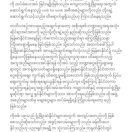
ကို ထပ်မံပေးအပ် ခြင်းမျိုးဖြစ်သည်။ ကျေးလက်ဖွံ့ဖြိုးရေးအတွက်
ဆောင်ရွက်နေသည့် cash for work အစီအစဉ်များကိုလည်း တိုးချဲ့
ဆောင်ရွက်သင့်သည်။ ထိရောက်မှုရှိသည်ဟု ကြားသိနေရသည်။
တတိယစဉ်းစားရမည့်အချက်မှာတော့ အစိုးရ၏ဘဏ္ဍာငွေအရအသုံး
ဆိုင်ရာအင်အားကို မည်သို့တိုးချဲ့မည် နည်းဆိုသည်ကိုဖြစ်သည်။
မြန်မာနိုင်ငံအနေဖြင့် ကံကောင်းသည့်အချက်မှာ ကြွေးမြီပြသနာ
ကြီးမားစွာရှိမနေ ခြင်းဖြစ်သည်။ သို့သော်လည်း အထက်ဖေါ်ပြပါ
ဖွံ့ဖြိုးဆဲနိုင်ငံများ၏ အားနည်းချက်၈ချက်လုံးသည် မြန်မာနိုင်ငံ၌ လည်း
ရှိနေသလိုဖြစ်နေသည့်အတွက် ပြည်သူလူထုအား ထိရောက်သည့်
အကူအညီများပေးအပ်နိုင်ရန် လိုအပ် သည့် ဘဏ္ဍာငွေကြေးရှာဖွေ
ရာတွင် အကန့်အသတ်များရှိနေသည်။ မြန်မာနိုင်ငံသည် နိုင်ငံတကာ
ငွေကြေးဈေး ကွက်နှင့် ထိတွေ့မှုမရှိသလောက် ဖြစ်သည့်အတွက် ပြင်ပ
ဈေးကွက်မှ အစိုးရချေးယူနိုင်ရန် မလွယ်ကူ။ ထို့ကြောင့် နိုင်ငံတကာ
ငွေကြေးရန်ပုံငွေအဖွဲ့ (အိုင်အမ်အက်ဖ်)၊ ကမ္ဘာ့ဘဏ်နှင့် တရားဝင်ဖွံ့ဖြိုး
မှုဆိုင်ရာ အလှူ ရှင်နိုင်ငံများကိုသား အားကိုးရမည်ဖြစ်သည်။ ထိုအဖွဲ့
အစည်းများထံမှ ချေးငွေများ ထပ်မံရရှိရန် ကြိုးပမ်းရတော့ မည်
ဖြစ်သည်။
ကိုဗစ်-၁၉သည် ဖွံ့ဖြိုးဆဲနိုင်ငံများအတွက် အကျပ်အတည်းကို ဖြစ်
စေသည်ဆိုသော်လည်း အခွင့်အလမ်းများကို လည်း ဖန်တီးပေး
နိုင်သည်ဟု ပညာရှင်အချို့က သုံးသပ်ကြသည်။ တရုတ်နိုင်ငံတွင်