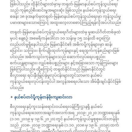
ဖြစ်ပါသည်။ ထိုနိုင်ငံများထဲမှာမှ တရုတ်-မြန်မာနယ်စပ်ကုန်သွယ်ရေး
သည် ကုန်စည်စီးဆင်းမှုအများဆုံး ဖြစ်သည်။ နယ်စပ်ကုန်သွယ်ရေး
စခန်း ၁၈ ခုအနက်မှတရုတ်-မြန်မာနယ်စပ်ကုန်သွယ်ရေးမှာ ကုန်သွယ်မှု
ပမာဏများသောကြောင့် အထူးလေ့လာစောင့်ကြည့်ရန်လိုအပ်ပါသည်။
တရုတ်-မြန်မာနယ်စပ်ကုန်သွယ်ရေးဂိတ်များထဲမှ မူဆယ်ဂိတ်တစ်ခုထဲ
မှပင် နေ့စဉ် အမေရိကန်ဒေါ်လာ ၁၀ သန်းမှ ၁၅ သန်းထိ ငွေကြေး
လည်ပတ်မှုရှိနေပါသည်။ မြန်မာနိုင်ငံ၏ အဓိကပို့ကုန်များမှာ ဆန်၊
ပြောင်း၊ သကြား၊ စိုက်ပျိုးထုတ်ကုန်များနှင့် ရေထွက်ကုန်စည်များဖြစ်
ပါသည်။ အဓိကသွင်းကုန်များသည် ဆောက်လုပ်ရေးပစ္စည်း၊
စက်ယန္တရားများ၊ လျှပ်စစ်ပစ္စည်းများ နှင့်အခြားသော ကုန်ကြမ်းများ
ဖြစ်ကြပါသည်။ ထို့ကြောင့် တရုတ်နိုင်ငံသည် မြန်မာနိုင်ငံတွင်
စီးပွားရေး ရင်းနှီးမြှုပ်နှံမှုလုပ်ငန်းများတွင်သာမက နယ်စပ်
ကုန်သွယ်ရေးလုပ်ငန်းတွင်ပါ အလွန်အရေးပါသော အိမ်နီးချင်းနိုင်ငံဖြစ်
ပါသည်။
✦
နယ်စပ်တင်ပို့ကုန်တန်ဖိုးကျဆင်းလာ
စီးပွားရေးနှင့်ကူးသန်းရောင်းဝယ်ရေးဝန်ကြီးဌာနရှိ နယ်စပ်
ကုန်သွယ်ရေးဒေတာအချက်အလက်အရ ၂၀၁၉-၂၀၂၀ ဘဏ္ဍာရေးနှစ်
(၁.၁၀.၂၀၁၉ မှ ၁၉.၆.၂၀၂၀) တွင် နယ်စပ်ကုန်သွယ်မှုစုစုပေါင်းတန်ဖိုး
သည် ၂၀၁၈-၂၀၁၉ ဘဏ္ဍာရေးနှစ် (၁.၁၀.၂၀၁၈ မှ ၁၉.၆.၂၀၁၉) ထက်
အမေရိကန်‌ဒေါ်လာ၂၉၈မီလီယံလောက် တိုးတက်လာခဲ့ပါသည်။