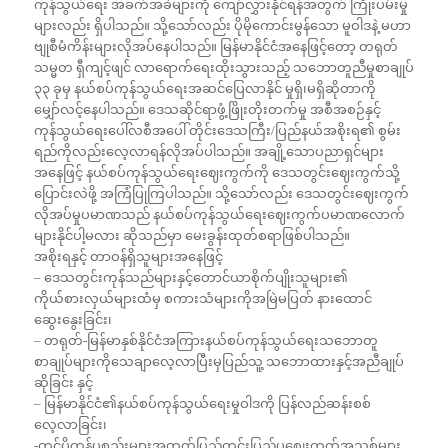
ကုန်သွယ်ရေး အခက်အခဲများကို ကျော်လွှားနိုင်ရန်အတွက် ကြိုးပမ်းမှု
များလည်း ရှိပါသည်။ သို့သော်လည်း ပိုမိုကောင်းမွန်သော မူဝါဒနဲ့ မဟာ
ဗျုစီမံကိန်းများလိုအပ်နေပါသည်။ မြန်မာနိုင်ငံအနေဖြင့်တော့ တရုတ်
သမ္မတ ရှီကျင့်ဖျင် လာရောက်ရေးထိုးသွားသည့် သဘောတူညီမှုစာချုပ်
၃၃ ခုမှ နယ်စပ်ကုန်သွယ်ရေးအဆင်ပြေလာနိုင် မှုရှိ၊မရှိဆိုတာကို
မျှော်လင့်နေပါသည်။ ဒေသဆိုင်ရာဖွံ့ဖြိုးတိုးတက်မှု အစီအစဉ်နှင့်
ကုန်သွယ်ရေးပေါ်လစီအပေါ် တိုင်းဒေသကြီး/ပြည်နယ်အစိုးရ၏ စွမ်း
ရည်ကိုလည်းလေ့လာရန်လိုအပ်ပါသည်။ အချို့သောပညာရှင်များ
အနေဖြင့် နယ်စပ်ကုန်သွယ်ရေးဈေးကွက်ကို ဒေသတွင်းဈေးကွက်သို့
ပြောင်းလဲဖို့ အကြံပြုကြပါသည်။ သို့သော်လည်း ဒေသတွင်းဈေးကွက်
လိုအပ်မှုပမာဏသည် နယ်စပ်ကုန်သွယ်ရေးဈေးကွက်ပမာဏလောက်
များနိုင်ပါ့မလား ဆိုသည်မှာ မေးခွန်းထုတ်စရာဖြစ်ပါသည်။
အစိုးရနှင့် တာဝန်ရှိသူများအနေဖြင့်
– ဒေသတွင်းကုန်သည်များနှင့်တောင်ယာစိုက်ပျိုးသူများ၏
ကိုယ်စားလှယ်များထံမှ စကားသံများကိုအမြဲမပြတ် နားထောင်
ဆွေးနွေးခြင်း၊
– တရုတ်-မြန်မာနှစ်နိုင်ငံအကြားနယ်စပ်ကုန်သွယ်ရေးသဘောတူ
စာချုပ်များကိုသေချာလေ့လာပြီးမှပြည်သူ့ သဘောထားနှင့်အညီချုပ်
ဆိုခြင်း နှင့်
– မြန်မာနိုင်ငံ၏နယ်စပ်ကုန်သွယ်ရေးမှုဝါဒကို ပြန်လည်ဆန်းစစ်
လေ့လာခြင်း၊
-တင်ပို့ကုန်ပစ္စည်းများအတွက်ပြည်တွင်းပြည်ပစျေးကွက်အသစ်များ