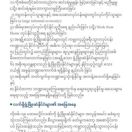
၁) ကိုဗစ်မတိုင်ခင်ကတည်းက ဆင်းရဲမှုနှုန်း မြင့်မားခြင်းနှင့် မညီမျှမှု
(သို့) ဆင်းရဲချမ်းသာကွာဟမှုကြီးမားခြင်း
၂) ကျဘန်းလုပ်သူများနှင့် အသေးစားလုပ်ငန်းများတွင်လုပ်ကိုင်သူများ
ခြင်း (a large informal economy)
၃) အိမ်မှအလုပ်လုပ်ကိုင်နိုင်သူဦးရေ နည်းပါးခြင်း (သို့) Work from
Home လုပ်နိုင်သူဦးရေ နည်းပါးခြင်း
၄) အချို့သော ဖွံ့ဖြိုးဆဲနိုင်ငံများတွင် ကမ္ဘာလှည့်ခရီးသွားလုပ်ငန်း
ကဏ္ဍသည် နိုင်ငံဂျီဒီပီကို အဓိက ပံ့ပိုးရာ လမ်းကြောင်းဖြစ်ခြင်း
၅) ပြည်တွင်း၌ မတည်ငြိမ်မှုများ၊ ဆူပူဆန္ဒပြမှုများနှင့် ပြည်တွင်းစစ်
မီးတောက်လောက်နေခြင်း (အချို့သော ဖွံ့ဖြိုးဆဲနိုင်ငံများတွင်)
၆) အစိုးရယန္တရားသည် ဖွံ့ဖြိုးပြီးနိုင်ငံများနှင့် နှိုင်းယှဉ်လျှင် သေး
ငယ်၍ အခွန်ဘဏ္ဍာကောက်ခံ ရရှိနိုင်မှု နည်းပါး ခြင်း
၇) အစိုးရ၏ ဘတ်ဂျက်မှဘဏ္ဍာငွေသုံးစွဲနိုင်မှု အကန့်အသတ်ရှိနေခြင်း
နှင့်
၈) နိုင်ငံတကာ ဘဏ္ဍာငွေကြေးဈေးကွက်မှ ချေးငွေရယူနိုင်မှု မသေချာမ
ရေရာသည့် အခြေအနေရှိနေခြင်းတို့ ဖြစ်သည်။
◾️ လက်ရှိဖွံ့ဖြိုးဆဲနိုင်ငံများ၏ အခြေအနေ
ကိုဗစ်-၁၉ ပထမလှိုင်းဒဏ်ကို ဖွံ့ဖြိုးဆဲနိုင်ငံများ အလွန်အမင်း မခံရဟု
သုံးသပ်ကြသော်လည်း စီးပွားရေးရိုက် ခတ်မှုကတော့ အစောပိုင်းက
ပင် ပြင်းထန်ခဲ့သည်။ အထူးသဖြင့်တော့ ကမ္ဘာလှည့်ခရီးသွားလုပ်ငန်း