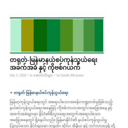
တရုတ်-မြန်မာနယ်စပ်ကုန်သွယ်ရေး
အခက်အခဲ နှင့် ကိုဗစ်ဂယက်
/
/
July 1, 2020
in
ဆောင်းပါးများ
by
Sandhi Myanamr
✦
တရုတ်-မြန်မာနယ်စပ်ကုန်သွယ်ရေး
မြန်မာ့ကုန်သွယ်ရေးတွင် အရေးပါသောအခန်းကဏ္ဍတစ်ခုဖြစ်သည့်
နယ်စပ်ကုန်သွယ်ရေးအနေဖြင့် ကိုဗစ်ကာလအတွင်းအခြေအနေ နှင့်
အခက်အခဲများမှာ နိုင်ငံ၏စီးပွားရေးအတွက်အရေးပါသော
အခြေအနေတွင်‌ ရှိနေပါသည်။ မြန်မာနိုင်ငံ၏ နယ်စပ်ကုန်သွယ်မှု
ပြုလုပ်သော နိုင်ငံများမှာ တရုတ်၊ ထိုင်း၊ အိန္ဒိယ နှင့် ဘင်္ဂလားဒေ့ရှ် တို့