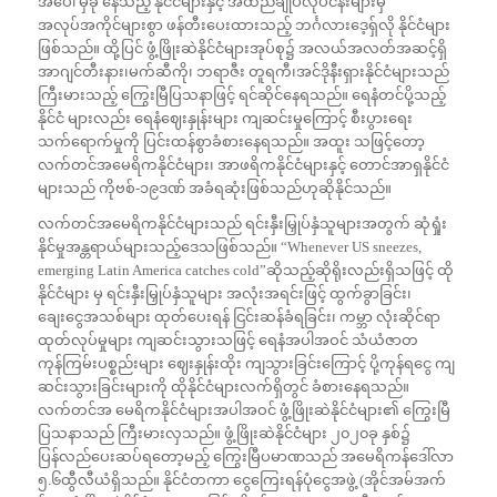
အပေါ် မှီခို နေသည့် နိုင်ငံများနှင့် အထည်ချုပ်လုပ်ငန်းများမှ
အလုပ်အကိုင်များစွာ ဖန်တီးပေးထားသည့် ဘင်္ဂလားဒေ့ရှ်လို နိုင်ငံများ
ဖြစ်သည်။ ထို့ပြင် ဖွံ့ဖြိုးဆဲနိုင်ငံများအုပ်စု၌ အလယ်အလတ်အဆင့်ရှိ
အာဂျင်တီးနား၊မက်ဆီကို၊ ဘရာဇီး တူရကီ၊အင်ဒိုနီးရှားနိုင်ငံများသည်
ကြီးမားသည့် ကြွေးမြီပြသနာဖြင့် ရင်ဆိုင်နေရသည်။ ရေနံတင်ပို့သည့်
နိုင်ငံ များလည်း ရေနံဈေးနှုန်းများ ကျဆင်းမှုကြောင့် စီးပွားရေး
သက်ရောက်မှုကို ပြင်းထန်စွာခံစားနေရသည်။ အထူး သဖြင့်တော့
လက်တင်အမေရိကနိုင်ငံများ၊ အာဖရိကနိုင်ငံများနှင့် တောင်အာရှနိုင်ငံ
များသည် ကိုဗစ်-၁၉ဒဏ် အခံရဆုံးဖြစ်သည်ဟုဆိုနိုင်သည်။
လက်တင်အမေရိကနိုင်ငံများသည် ရင်းနှီးမြှုပ်နှံသူများအတွက် ဆုံရှုံး
နိုင်မှုအန္တရာယ်များသည့်ဒေသဖြစ်သည်။ “Whenever US sneezes,
emerging Latin America catches cold”ဆိုသည့်ဆိုရိုးလည်းရှိသဖြင့် ထို
နိုင်ငံများ မှ ရင်းနှီးမြှုပ်နှံသူများ အလုံးအရင်းဖြင့် ထွက်ခွာခြင်း၊
ချေးငွေအသစ်များ ထုတ်ပေးရန် ငြင်းဆန်ခံရခြင်း၊ ကမ္ဘာ လုံးဆိုင်ရာ
ထုတ်လုပ်မှုများ ကျဆင်းသွားသဖြင့် ရေနံအပါအဝင် သံယံဇာတ
ကုန်ကြမ်းပစ္စည်းများ ဈေးနှုန်းထိုး ကျသွားခြင်းကြောင့် ပို့ကုန်ရငွေ ကျ
ဆင်းသွားခြင်းများကို ထိုနိုင်ငံများလက်ရှိတွင် ခံစားနေရသည်။
လက်တင်အ မေရိကနိုင်ငံများအပါအဝင် ဖွံ့ဖြိုးဆဲနိုင်ငံများ၏ ကြွေးမြီ
ပြသနာသည် ကြီးမားလှသည်။ ဖွံ့ဖြိုးဆဲနိုင်ငံများ ၂၀၂၀ခု နှစ်၌
ပြန်လည်ပေးဆပ်ရတော့မည့် ကြွေးမြီပမာဏသည် အမေရိကန်ဒေါ်လာ
၅.၆ထွီလီယံရှိသည်။ နိုင်ငံတကာ ငွေကြေးရန်ပုံငွေအဖွဲ့ (အိုင်အမ်အက်