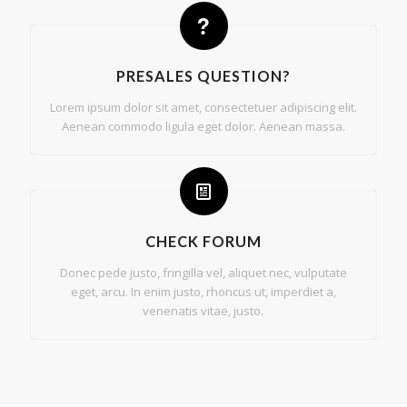
PRESALES QUESTION?
Lorem ipsum dolor sit amet, consectetuer adipiscing elit.
Aenean commodo ligula eget dolor. Aenean massa.
CHECK FORUM
Donec pede justo, fringilla vel, aliquet nec, vulputate
eget, arcu. In enim justo, rhoncus ut, imperdiet a,
venenatis vitae, justo.