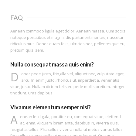
FAQ
Aenean commodo ligula eget dolor. Aenean massa. Cum sociis
natoque penatibus et magnis dis parturient montes, nascetur
ridiculus mus. Donec quam felis, ultricies nec, pellentesque eu,
pretium quis, sem.
Nulla consequat massa quis enim?
D
onec pede justo, fringilla vel, aliquet nec, vulputate eget,
arcu. In enim justo, rhoncus ut, imperdiet a, venenatis
vitae, justo. Nullam dictum felis eu pede mollis pretium. Integer
tincidunt. Cras dapibus.
Vivamus elementum semper nisi?
A
enean leo ligula, porttitor eu, consequat vitae, eleifend
ac, enim. Aliquam lorem ante, dapibus in, viverra quis,
feugiat a, tellus. Phasellus viverra nulla ut metus varius lallus.
Phasellus viverra nulla ut metus varius laoreet. Quisque